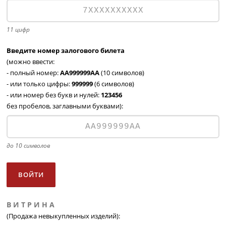
11 цифр
Введите номер залогового билета
(можно ввести:
- полный номер:
АА999999АА
(10 символов)
- или только цифры:
999999
(6 символов)
- или номер без букв и нулей:
123456
без пробелов, заглавными буквами):
до 10 символов
В И Т Р И Н А
(Продажа невыкупленных изделий):